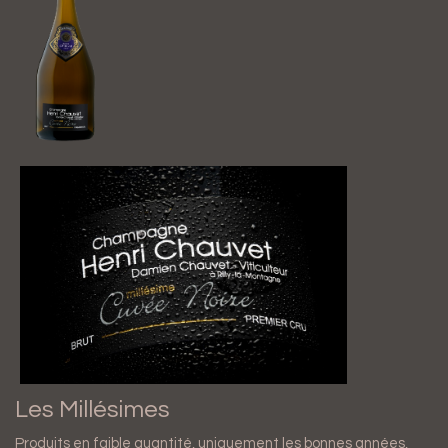
Les Millésimes
Produits en faible quantité, uniquement les bonnes années,