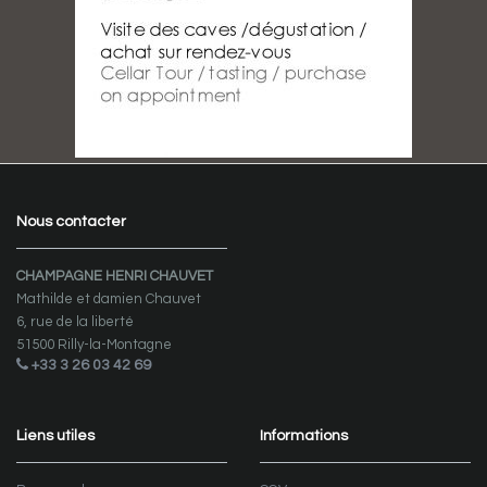
Nous contacter
CHAMPAGNE HENRI CHAUVET
Mathilde et damien Chauvet
6, rue de la liberté
51500 Rilly-la-Montagne
+33 3 26 03 42 69
Liens utiles
Informations