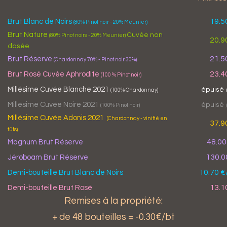
19.5
Brut Blanc de Noirs
(80% Pinot noir - 20% Meunier)
Brut Nature
Cuvée non
(80% Pinot noirs - 20% Meunier)
20.9
dosée
21.5
Brut Réserve
(Chardonnay 70% - Pinot noir 30%)
23.4
Brut Rosé Cuvée Aphrodite
(100 % Pinot noir)
Millésime Cuvée Blanche 2021
épuisé 
(100% Chardonnay)
Millésime Cuvée Noire 2021
épuisé 
(100% Pinot noir)
Millésime Cuvée Adonis 2021
(Chardonnay - vinifié en
37.9
fûts)
48.0
Magnum Brut Réserve
130.00
Jéroboam Brut Réserve
10.70 €
Demi-bouteille Brut Blanc de Noirs
13.1
Demi-bouteille Brut Rosé
Remises à la propriété:
+ de 48 bouteilles = -0.30€/bt